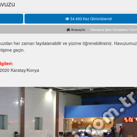
avuzu
54.493 Kez Görüntülendi
Anasayfa
Maxpora Spor Kompleksi Yüz
uzdan her zaman faydalanabilir ve yüzme öğrenebilirsiniz. Havuzumu
etişime geçin.
gileri:
42020 Karatay/Konya