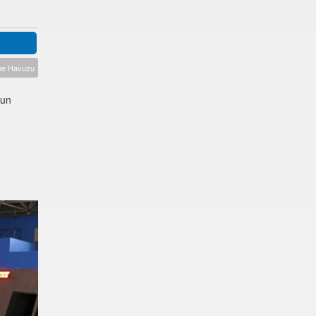
me Havuzu
zun