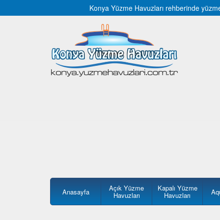
Konya Yüzme Havuzları rehberinde yüzme hav
Açık Yüzme
Kapalı Yüzme
Anasayfa
Aq
Havuzları
Havuzları