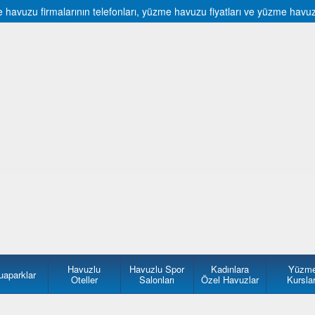
uzu firmalarının telefonları, yüzme havuzu fiyatları ve yüzme havuzu f
Havuzlu
Havuzlu Spor
Kadınlara
Yüzm
uaparklar
Oteller
Salonları
Özel Havuzlar
Kurslar